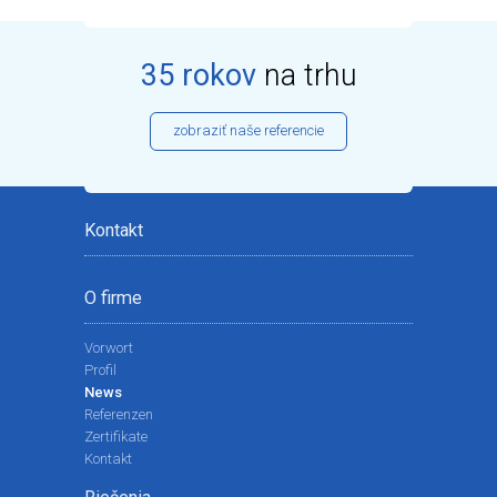
35 rokov
na trhu
zobraziť naše referencie
Kontakt
O firme
Vorwort
Profil
News
Referenzen
Zertifikate
Kontakt