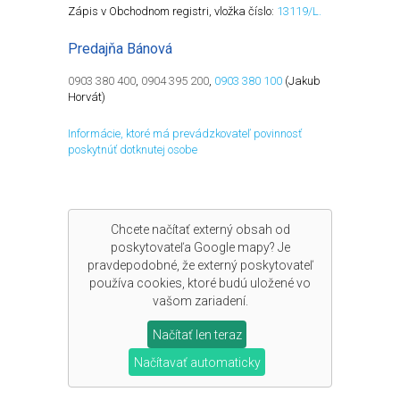
Zápis v Obchodnom registri, vložka číslo:
13119/L.
Predajňa Bánová
0903 380 400
,
0904 395 200
,
0903 380 100
(Jakub
Horvát)
Informácie, ktoré má prevádzkovateľ povinnosť
poskytnúť dotknutej osobe
Chcete načítať externý obsah od
poskytovateľa
Google mapy
? Je
pravdepodobné, že externý poskytovateľ
používa cookies, ktoré budú uložené vo
vašom zariadení.
Načítať len teraz
Načítavať automaticky