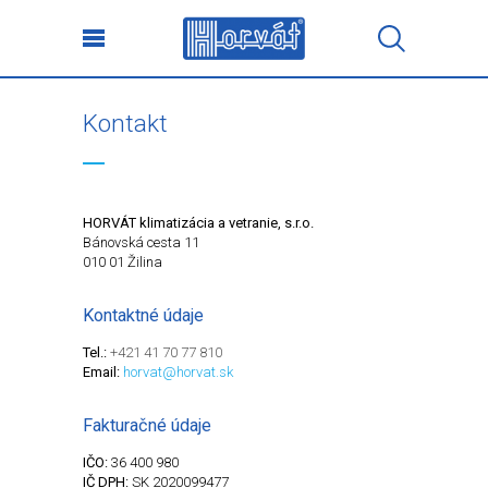
Kontakt
HORVÁT klimatizácia a vetranie, s.r.o.
Bánovská cesta 11
010 01 Žilina
Kontaktné údaje
Tel.:
+421 41 70 77 810
Email:
horvat@horvat.sk
Fakturačné údaje
IČO:
36 400 980
IČ DPH:
SK 2020099477