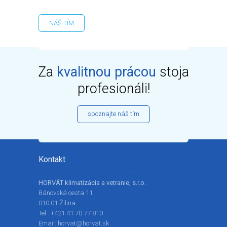
NÁŠ TÍM
Za
kvalitnou prácou
stoja
profesionáli!
spoznajte náš tím
Kontakt
HORVÁT klimatizácia a vetranie, s.r.o.
Bánovská cesta 11
010 01 Žilina
Tel.:
+421 41 70 77 810
Email:
horvat@horvat.sk