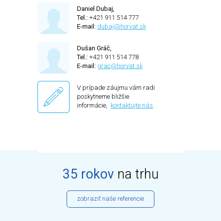
Daniel Dubaj,
Tel.:
+421 911 514 777
E-mail:
dubaj@horvat.sk
Dušan Gráč,
Tel.:
+421 911 514 778
E-mail:
grac@horvat.sk
V prípade záujmu vám radi
poskytneme bližšie
informácie,
kontaktujte nás
.
35 rokov
na trhu
zobraziť naše referencie