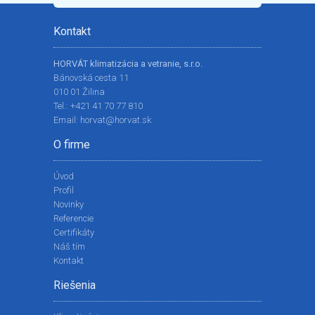
Kontakt
HORVÁT klimatizácia a vetranie, s.r.o.
Bánovská cesta 11
010 01 Žilina
Tel.:
+421 41 70 77 810
Email:
horvat@horvat.sk
O firme
Úvod
Profil
Novinky
Referencie
Certifikáty
Náš tím
Kontakt
Riešenia