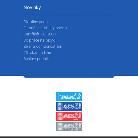
Novinky
Stabilný podnik
Finančne stabilný podnik
Certifikát ISO 9001
Do práce na bicykli
Zelená domácnostiam
25 rokov na trhu
Bonitný podnik