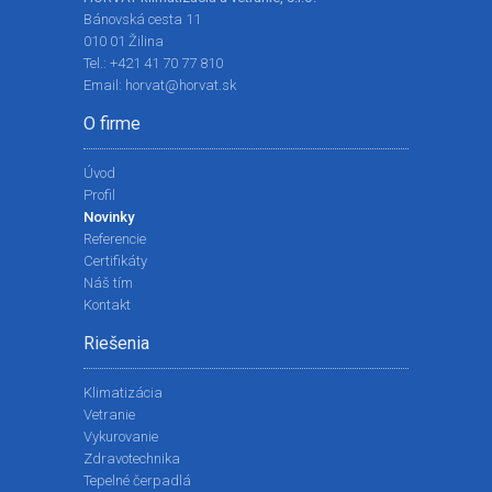
Bánovská cesta 11
010 01 Žilina
Tel.:
+421 41 70 77 810
Email:
horvat@horvat.sk
O firme
Úvod
Profil
Novinky
Referencie
Certifikáty
Náš tím
Kontakt
Riešenia
Klimatizácia
Vetranie
Vykurovanie
Zdravotechnika
Tepelné čerpadlá