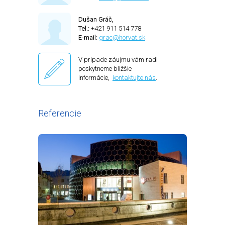
Dušan Gráč,
Tel.:
+421 911 514 778
E-mail:
grac@horvat.sk
V prípade záujmu vám radi
poskytneme bližšie
informácie,
kontaktujte nás
.
Referencie