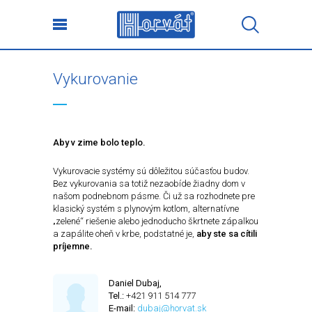
Vykurovanie
Aby v zime bolo teplo.
Vykurovacie systémy sú dôležitou súčasťou budov.
Bez vykurovania sa totiž nezaobíde žiadny dom v
našom podnebnom pásme. Či už sa rozhodnete pre
klasický systém s plynovým kotlom, alternatívne
„zelené“ riešenie alebo jednoducho škrtnete zápalkou
a zapálite oheň v krbe, podstatné je,
aby ste sa cítili
príjemne.
Daniel Dubaj,
Tel.:
+421 911 514 777
E-mail:
dubaj@horvat.sk