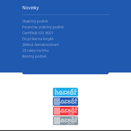
Novinky
Stabilný podnik
Finančne stabilný podnik
Certifikát ISO 9001
Do práce na bicykli
Zelená domácnostiam
25 rokov na trhu
Bonitný podnik